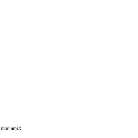
e mon ami♫