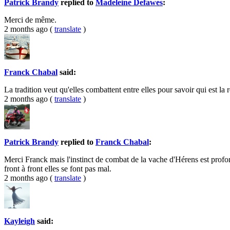
Patrick Brandy
replied to
Madeleine Defawes
:
Merci de même.
2 months ago
(
translate
)
Franck Chabal
said:
La tradition veut qu'elles combattent entre elles pour savoir qui est la r
2 months ago
(
translate
)
Patrick Brandy
replied to
Franck Chabal
:
Merci Franck mais l'instinct de combat de la vache d'Hérens est profond
front à front elles se font pas mal.
2 months ago
(
translate
)
Kayleigh
said: