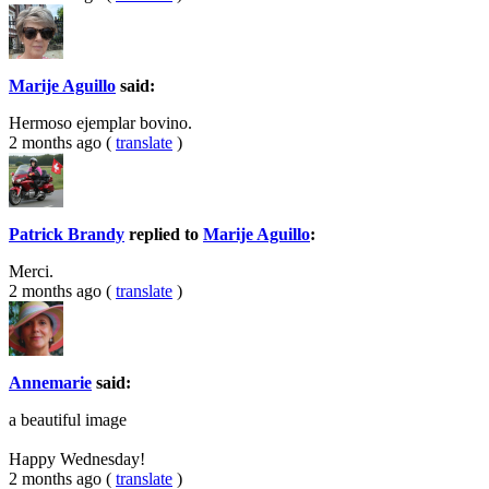
Marije Aguillo
said:
Hermoso ejemplar bovino.
2 months ago
(
translate
)
Patrick Brandy
replied to
Marije Aguillo
:
Merci.
2 months ago
(
translate
)
Annemarie
said:
a beautiful image
Happy Wednesday!
2 months ago
(
translate
)