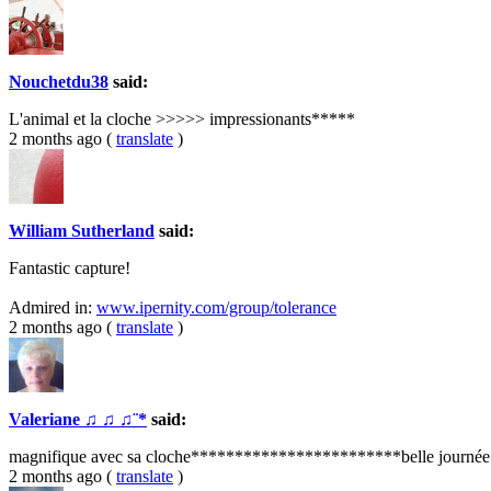
Nouchetdu38
said:
L'animal et la cloche >>>>> impressionants*****
2 months ago
(
translate
)
William Sutherland
said:
Fantastic capture!
Admired in:
www.ipernity.com/group/tolerance
2 months ago
(
translate
)
Valeriane ♫ ♫ ♫¨*
said:
magnifique avec sa cloche************************belle journé
2 months ago
(
translate
)