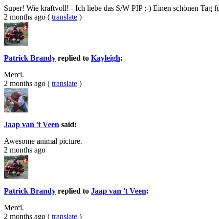
Super! Wie kraftvoll! - Ich liebe das S/W PIP :-) Einen schönen Tag für
2 months ago
(
translate
)
Patrick Brandy
replied to
Kayleigh
:
Merci.
2 months ago
(
translate
)
Jaap van 't Veen
said:
Awesome animal picture.
2 months ago
Patrick Brandy
replied to
Jaap van 't Veen
:
Merci.
2 months ago
(
translate
)