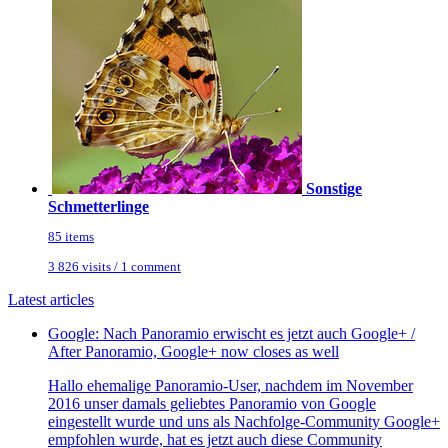
Sonstige
Schmetterlinge
85 items
3 826 visits / 1 comment
Latest articles
Google: Nach Panoramio erwischt es jetzt auch Google+ /
After Panoramio, Google+ now closes as well
Hallo ehemalige Panoramio-User, nachdem im November
2016 unser damals geliebtes Panoramio von Google
eingestellt wurde und uns als Nachfolge-Community Google+
empfohlen wurde, hat es jetzt auch diese Community