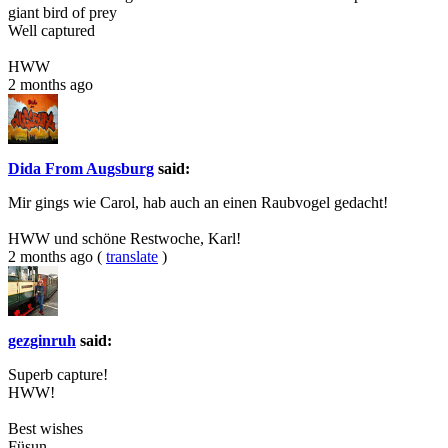
giant bird of prey
Well captured
HWW
2 months ago
Dida From Augsburg
said:
Mir gings wie Carol, hab auch an einen Raubvogel gedacht!
HWW und schöne Restwoche, Karl!
2 months ago
(
translate
)
gezginruh
said:
Superb capture!
HWW!
Best wishes
Füsun