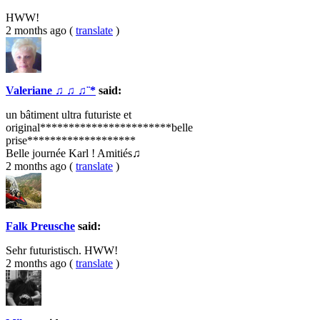
HWW!
2 months ago
(
translate
)
Valeriane ♫ ♫ ♫¨*
said:
un bâtiment ultra futuriste et
original***********************belle
prise*******************
Belle journée Karl ! Amitiés♫
2 months ago
(
translate
)
Falk Preusche
said:
Sehr futuristisch. HWW!
2 months ago
(
translate
)