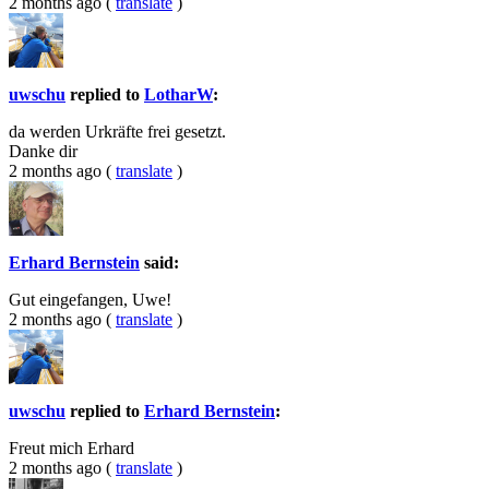
2 months ago
(
translate
)
uwschu
replied to
LotharW
:
da werden Urkräfte frei gesetzt.
Danke dir
2 months ago
(
translate
)
Erhard Bernstein
said:
Gut eingefangen, Uwe!
2 months ago
(
translate
)
uwschu
replied to
Erhard Bernstein
:
Freut mich Erhard
2 months ago
(
translate
)