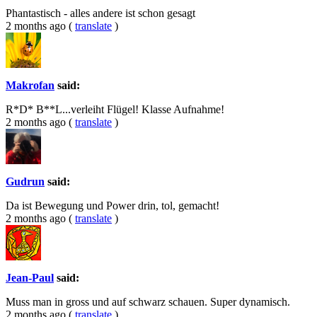
Phantastisch - alles andere ist schon gesagt
2 months ago
(
translate
)
Makrofan
said:
R*D* B**L...verleiht Flügel! Klasse Aufnahme!
2 months ago
(
translate
)
Gudrun
said:
Da ist Bewegung und Power drin, tol, gemacht!
2 months ago
(
translate
)
Jean-Paul
said:
Muss man in gross und auf schwarz schauen. Super dynamisch.
2 months ago
(
translate
)